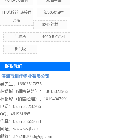
4040-5.0铝材
50四字铝
FFU镀锌外连接件
泊5050铝材
合照
6262铝材
门胶角
4080-5.0铝材
柜门吸
联系我们
深圳市圳佳铝业有限公司
吴先生：13602517875
林锦城（销售总监）：13613023966
林锦璇（销售经理）：18194047991
电话：0755-22250966
QQ：461931695
传真：0755-25655633
网址：www.szzjly.cn
邮箱：3462883030@qq.com