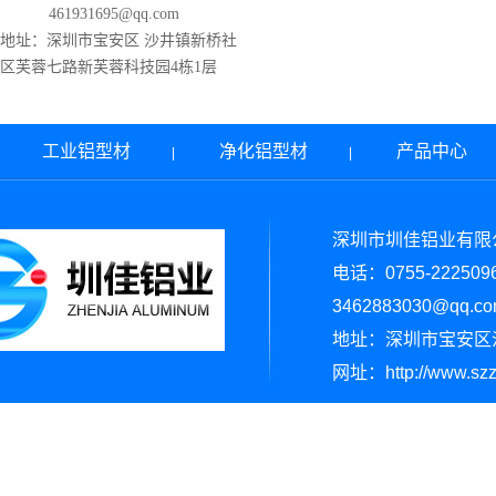
461931695@qq.com
地址：
深圳市宝安区 沙井镇新桥社
区芙蓉七路新芙蓉科技园4栋1层
工业铝型材
净化铝型材
产品中心
|
|
|
深圳市圳佳铝业有限
电话：0755-222509
3462883030@qq.c
地址：
深圳市宝安区
网址：http://www.sz