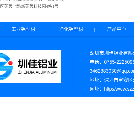
区芙蓉七路新芙蓉科技园4栋1层
工业铝型材
净化铝型材
产品中心
|
|
|
深圳市圳佳铝业有限
电话：0755-222509
3462883030@qq.c
地址：
深圳市宝安区
网址：http://www.sz