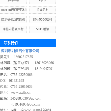
铝材样板
T字铝
100118倍速链铝材
拉爆铝材
防水槽带双内圆弧
欧标5050铝材
净化内圆弧铝材
5015槽铝
联系我们
深圳市圳佳铝业有限公司
吴先生：13602517875
林锦城（销售总监）：13613023966
林锦璇（销售经理）：18194047991
电话：0755-22250966
QQ：461931695
传真：0755-25655633
网址：www.szzjly.cn
邮箱：3462883030@qq.com
461931695@qq.com
地址：
深圳市宝安区 沙井镇新桥社